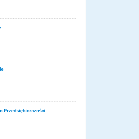
w
ie
m Przedsiębiorczości