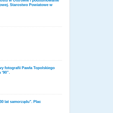
mostu w Ostrowie i podsumowanie
sowej. Starostwo Powiatowe w
y fotografii Pawła Topolskiego
 ‘90”.
0 lat samorządu". Plac