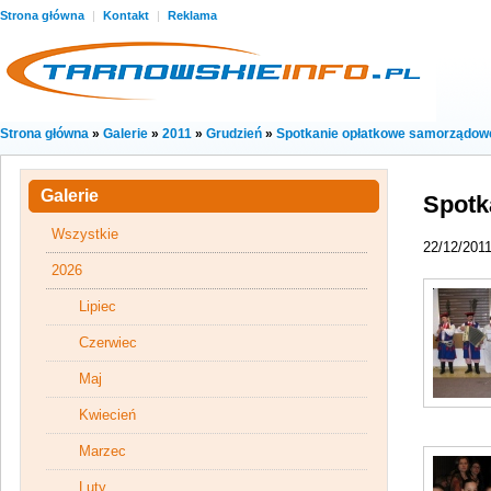
Strona główna
|
Kontakt
|
Reklama
Strona główna
»
Galerie
»
2011
»
Grudzień
»
Spotkanie opłatkowe samorządow
Galerie
Spotk
Wszystkie
22/12/201
2026
Lipiec
Czerwiec
Maj
Kwiecień
Marzec
Luty