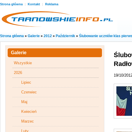
Strona główna
|
Kontakt
|
Reklama
Strona główna
»
Galerie
»
2012
»
Październik
»
Ślubowanie uczniów klas pierw
Galerie
Ślubo
Radło
Wszystkie
2026
19/10/201
Lipiec
Czerwiec
Maj
Kwiecień
Marzec
Luty