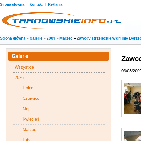
Strona główna
|
Kontakt
|
Reklama
Strona główna
»
Galerie
»
2009
»
Marzec
»
Zawody strzeleckie w gminie Borzę
Galerie
Zawod
Wszystkie
03/03/200
2026
Lipiec
Czerwiec
Maj
Kwiecień
Marzec
Luty