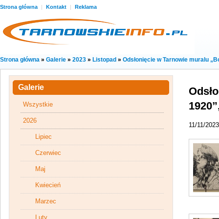
Strona główna
|
Kontakt
|
Reklama
Strona główna
»
Galerie
»
2023
»
Listopad
»
Odsłonięcie w Tarnowie muralu „B
Galerie
Odsło
1920”
Wszystkie
2026
11/11/2023
Lipiec
Czerwiec
Maj
Kwiecień
Marzec
Luty