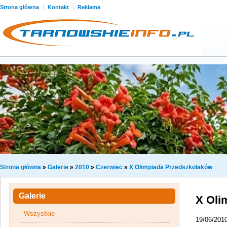
Strona główna
|
Kontakt
|
Reklama
Strona główna
»
Galerie
»
2010
»
Czerwiec
»
X Olimpiada Przedszkolaków
Galerie
X Oli
Wszystkie
19/06/201